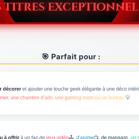
 titres exceptionnel
🎯 Parfait pour :
r décorer
et ajouter une touche geek élégante à une déco intéri
mer, une chambre d'ado, une gaming room ou un bureau
💡
 à offrir
à un fan de
jeux vidéo
🕹️,
d'anime
📺,
de manga
📖,
un 