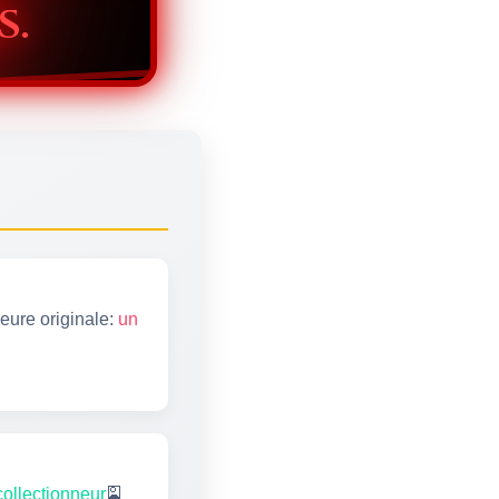
s.
eure originale:
un
collectionneur
🎴