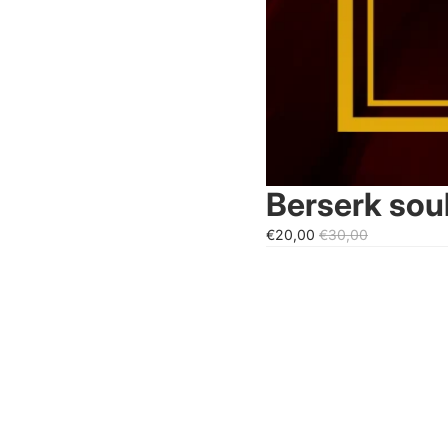
Berserk soul
€20,00
€30,00