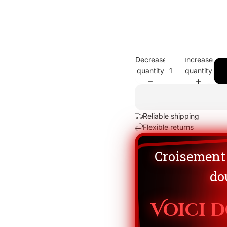
Decrease
Increase
quantity
quantity
Reliable shipping
Flexible returns
Croisement 
dou
Voici 