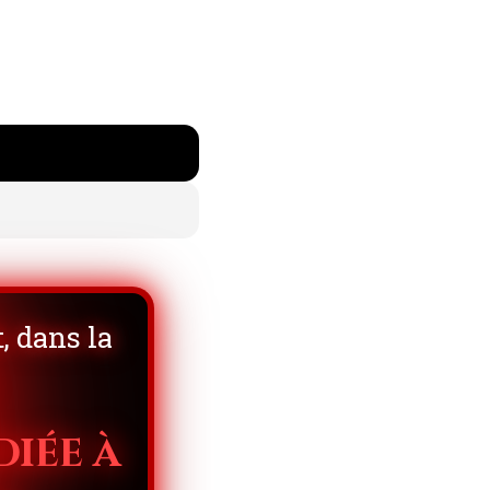
 dans la
iée à