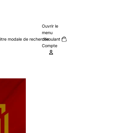
Ouvrir le
menu
Nombre
nêtre modale de recherche
déroulant
total
d’articles
0
dans le
Compte
panier: 0