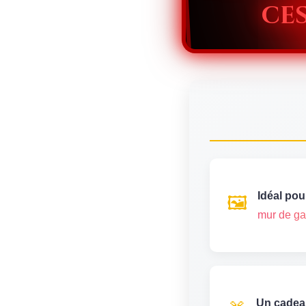
ces
Idéal pou
🖼️
mur de ga
Un cadeau