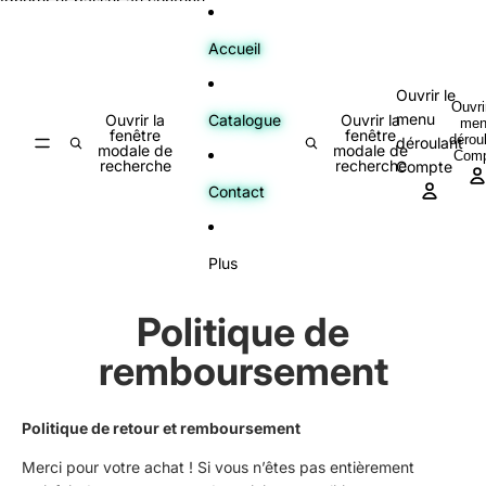
Ignorer et passer au contenu
Accueil
Ouvrir le
Ouvri
menu
Catalogue
Ouvrir la
Ouvrir la
me
fenêtre
fenêtre
dérou
déroulant
modale de
modale de
Comp
recherche
recherche
Compte
Contact
Plus
Politique de
remboursement
Politique de retour et remboursement
Merci pour votre achat ! Si vous n’êtes pas entièrement